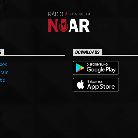
S
DOWNLOADS
ook
gram
be