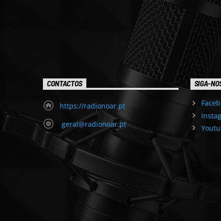
CONTACTOS
SIGA-NO
Faceb
https://radionoar.pt
Insta
geral@radionoar.pt
Youtu