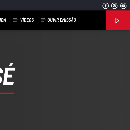
NDA
VÍDEOS
OUVIR EMISSÃO
SÉ
Rádio No ar