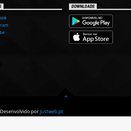
S
DOWNLOADS
ook
gram
be
| Desenvolvido por
Justweb.pt