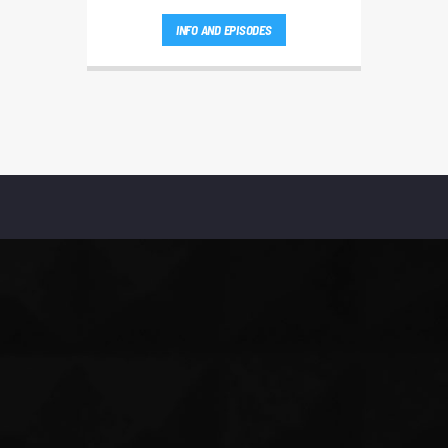
88. Esteja atento aos passatempos nas
INFO AND EPISODES
"Manhãs NoAr".