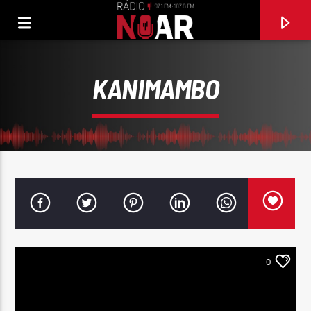
KANIMAMBO
0
FAIXA ATUAL
DÁ-ME UM BEIJINHO
ZÉ AMARO