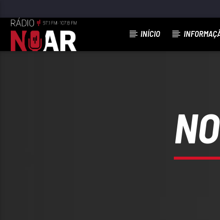
INÍCIO
INFORMAÇ
FAIXA ATUAL
NA CABANA JUNTO À PRAIA
JOSÉ CID
NO