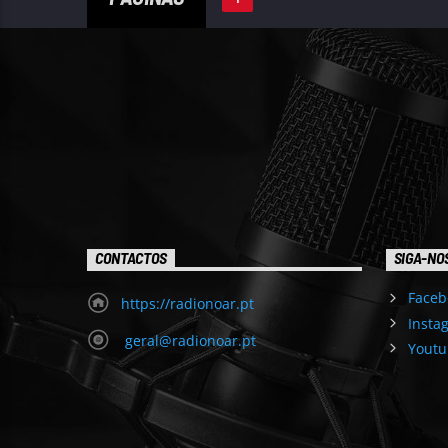
CONTACTOS
SIGA-NO
Faceb
https://radionoar.pt
Insta
geral@radionoar.pt
Youtu