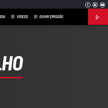
NDA
VÍDEOS
OUVIR EMISSÃO
LHO
Rádio No ar