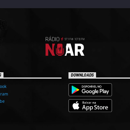
S
DOWNLOADS
ook
gram
be