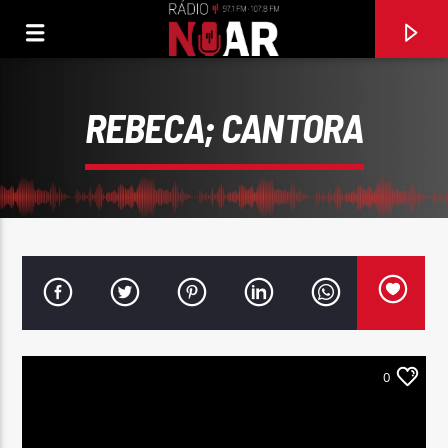
REBECA; CANTORA
0
FAIXA ATUAL
SILÊNCIO NÃO É AMOR
ÁGATA