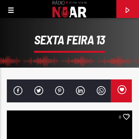
SEXTA FEIRA 13
0
FAIXA ATUAL
A SAUDADE
BANDA FUSIFORME