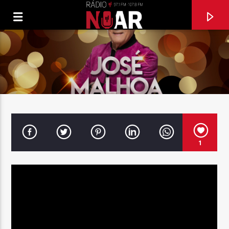
1
FAIXA ATUAL
MEU CORAÇÃO DE COWBOY APAIXONADO
ZÉ AMARO