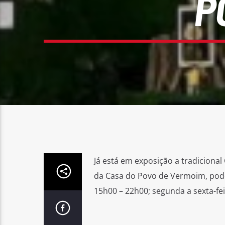
P
Já está em exposição a tradiciona
da Casa do Povo de Vermoim, pode
15h00 – 22h00; segunda a sexta-fei