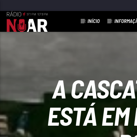
INÍCIO
INFORMAÇ
FAIXA ATUAL
TERNURA DOS 40
PACO BANDEIRA
A CASCA
ESTÁ EM