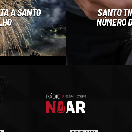
LTA A SANTO
SANTO TI
ULHO
NÚMERO D