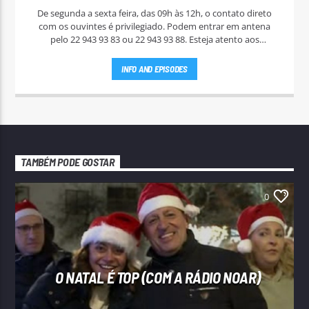
De segunda a sexta feira, das 09h às 12h, o contato direto
com os ouvintes é privilegiado. Podem entrar em antena
pelo 22 943 93 83 ou 22 943 93 88. Esteja atento aos
passatempos nas "Manhãs NoAr".
INFO AND EPISODES
TAMBÉM PODE GOSTAR
0
O NATAL É TOP (COM A RÁDIO NOAR)