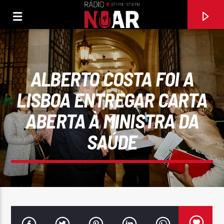
ALBERTO COSTA FOI A
LISBOA ENTREGAR CARTA
ABERTA À MINISTRA DA
SAÚDE
FAIXA ATUAL
VAMOS À FESTA
GRUPO STAKATO