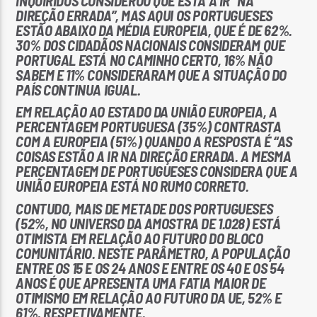
INQUIRIDOS CONSIDEROU QUE ESTÁ A IR “NA
DIREÇÃO ERRADA”, MAS AQUI OS PORTUGUESES
ESTÃO ABAIXO DA MÉDIA EUROPEIA, QUE É DE 62%.
30% DOS CIDADÃOS NACIONAIS CONSIDERAM QUE
PORTUGAL ESTÁ NO CAMINHO CERTO, 16% NÃO
SABEM E 11% CONSIDERARAM QUE A SITUAÇÃO DO
PAÍS CONTINUA IGUAL.
EM RELAÇÃO AO ESTADO DA UNIÃO EUROPEIA, A
PERCENTAGEM PORTUGUESA (35%) CONTRASTA
COM A EUROPEIA (51%) QUANDO A RESPOSTA É “AS
COISAS ESTÃO A IR NA DIREÇÃO ERRADA. A MESMA
PERCENTAGEM DE PORTUGUESES CONSIDERA QUE A
UNIÃO EUROPEIA ESTÁ NO RUMO CORRETO.
CONTUDO, MAIS DE METADE DOS PORTUGUESES
(52%, NO UNIVERSO DA AMOSTRA DE 1.028) ESTÁ
OTIMISTA EM RELAÇÃO AO FUTURO DO BLOCO
COMUNITÁRIO. NESTE PARÂMETRO, A POPULAÇÃO
ENTRE OS 15 E OS 24 ANOS E ENTRE OS 40 E OS 54
ANOS É QUE APRESENTA UMA FATIA MAIOR DE
OTIMISMO EM RELAÇÃO AO FUTURO DA UE, 52% E
61%, RESPETIVAMENTE.