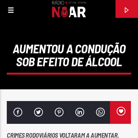
AUMENTOU A CONDUÇÃO
SOB EFEITO DE ÁLCOOL
FAIXA ATUAL
A BELA PORTUGUESA
DIAPASÃO
CRIMES RODOVIÁRIOS VOLTARAM A AUMENTAR.