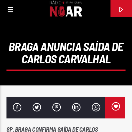
BRAGA ANUNCIA SAÍDA DE
CARLOS CARVALHAL
FAIXA ATUAL
VEM SORRIR
TOKA & DANÇA
SP. BRAGA CONFIRMA SAÍDA DE CARLOS