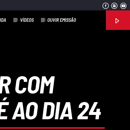
NDA
VÍDEOS
OUVIR EMISSÃO
Rádio No ar
R COM
 AO DIA 24