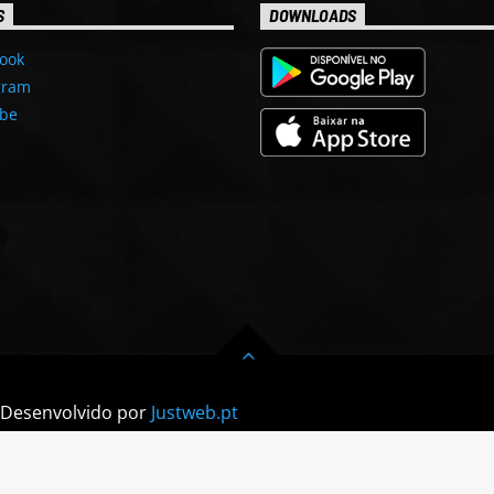
S
DOWNLOADS
ook
gram
be
| Desenvolvido por
Justweb.pt