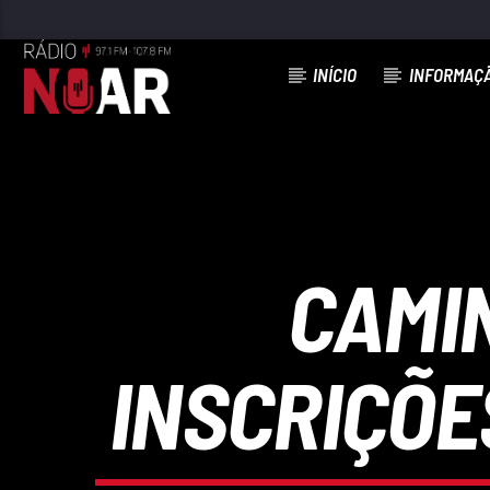
INÍCIO
INFORMAÇ
FAIXA ATUAL
NINGUÉM É DE NINGUÉM
NUNNO PORTUGAL
CAMI
INSCRIÇÕE