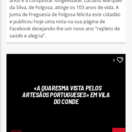
anos e a conquistar longevidade. Luciano Marques
da Silva, de Folgosa, atinge os 103 anos de vida. A
Junta de Freguesia de Folgosa felicita este cidadão
e publicou hoje uma nota na sua página de
Facebook desejando-lhe um novo ano “repleto de
saúde e alegria”.
0
«A QUARESMA VISTA PELOS
ARTESÃOS PORTUGUESES» EM VILA
DO CONDE
admin