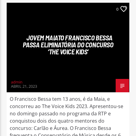
0
JOVEM MAIATO FRANCISCO BESSA
PASSA ELIMINATÓRIA DO CONCURSO
‘THE VOICE KIDS’
admin
ABRIL 21, 2023
O Francisco Bessa tem 13 anos, é da Maia, e
concorreu ao The Voice Kids 2023. Apresentou-se
no domingo passado no programa da RTP e
conquistou dois dos quatro mentores do
concurso: Carlão e Áurea. O Francisco Bessa
frequenta o Conservatório de Música desde os 6