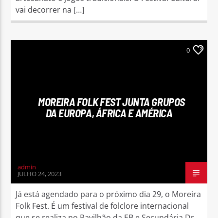
vai decorrer na […]
0
MOREIRA FOLK FEST JUNTA GRUPOS
DA EUROPA, ÁFRICA E AMÉRICA
admin
JULHO 24, 2023
Já está agendado para o próximo dia 29, o Moreira
Folk Fest. É um festival de folclore internacional
que se realiza no Pavilhão da EB e Secundária Dr.