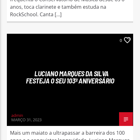
anos, toca clarinete e também estuda na
RockSchool. Canta […]
0
LUCIANO MARQUES DA SILVA
FESTEJA O SEU 103º ANIVERSÁRIO
admin
MARÇO 31, 2023
Mais um maiato a ultrapassar a barreira dos 100