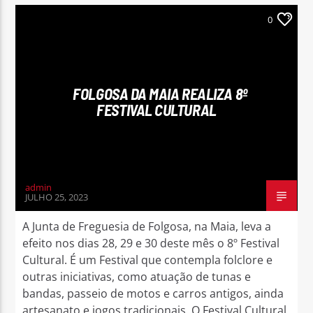
0
FOLGOSA DA MAIA REALIZA 8º
FESTIVAL CULTURAL
admin
JULHO 25, 2023
A Junta de Freguesia de Folgosa, na Maia, leva a
efeito nos dias 28, 29 e 30 deste mês o 8º Festival
Cultural. É um Festival que contempla folclore e
outras iniciativas, como atuação de tunas e
bandas, passeio de motos e carros antigos, ainda
artesanato e jogos tradicionais. O Festival Cultural