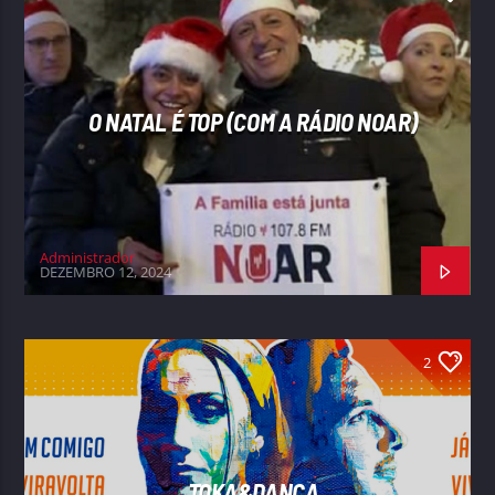
O NATAL É TOP (COM A RÁDIO NOAR)
Administrador
DEZEMBRO 12, 2024
2
TOKA&DANÇA