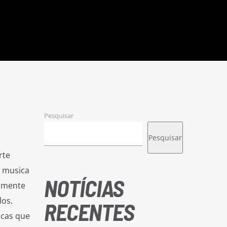
Pesquisar
Pesquisar
rte
a musica
NOTÍCIAS
iamente
los.
RECENTES
icas que