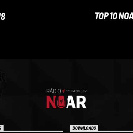
TOP 10 NOA
18
S
DOWNLOADS