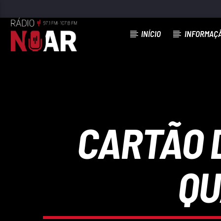
INÍCIO
INFORMAÇ
FAIXA ATUAL
O QUE VAI SER DE MIM (2007)
TONY CARREIRA
CARTÃO 
QU