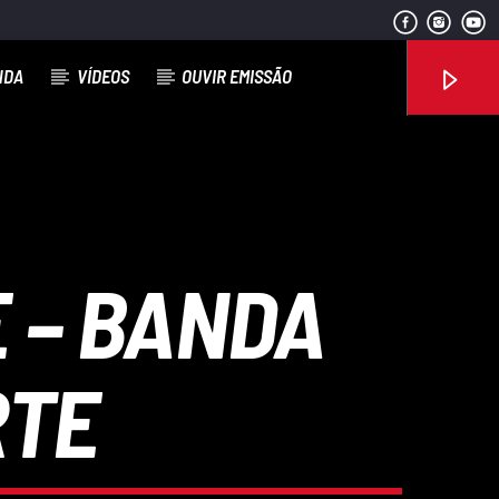
NDA
VÍDEOS
OUVIR EMISSÃO
Rádio No ar
 – BANDA
RTE