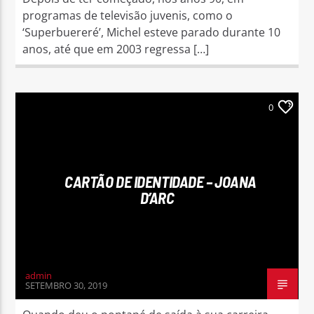
programas de televisão juvenis, como o
‘Superbuereré’, Michel esteve parado durante 10
anos, até que em 2003 regressa […]
0
CARTÃO DE IDENTIDADE – JOANA
D’ARC
admin
SETEMBRO 30, 2019