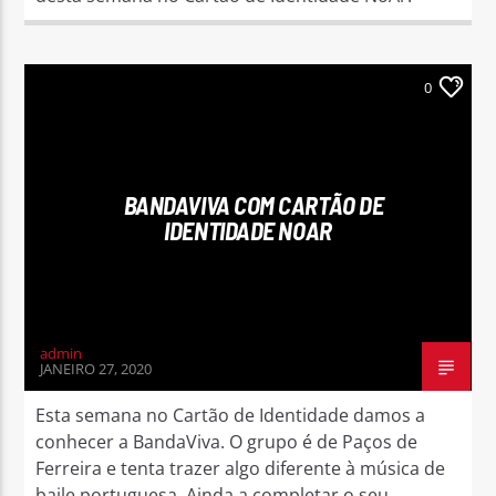
0
BANDAVIVA COM CARTÃO DE
IDENTIDADE NOAR
admin
JANEIRO 27, 2020
Esta semana no Cartão de Identidade damos a
conhecer a BandaViva. O grupo é de Paços de
Ferreira e tenta trazer algo diferente à música de
baile portuguesa. Ainda a completar o seu