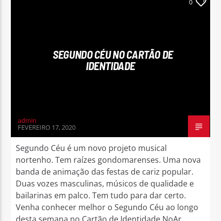
0
SEGUNDO CÉU NO CARTÃO DE
IDENTIDADE
admin
FEVEREIRO 17, 2020
Segundo Céu é um novo projeto musical
nortenho. Tem raízes gondomarenses. Uma nova
banda de animação das festas de cariz popular.
Duas vozes masculinas, músicos de qualidade e
bailarinas em palco. Tem tudo para dar certo.
Venha conhecer melhor o Segundo Céu ao longo
desta semana no Cartão de Identidade NoAr.