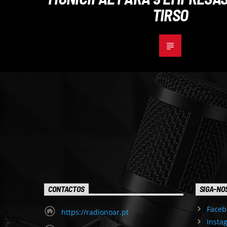
TIRSO
CONTACTOS
SIGA-NO
Faceb
https://radionoar.pt
Insta