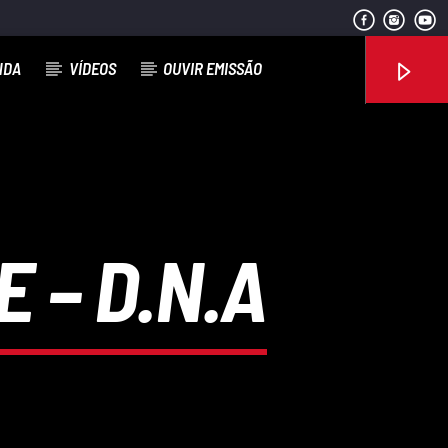
NDA
VÍDEOS
OUVIR EMISSÃO
Rádio No ar
 – D.N.A