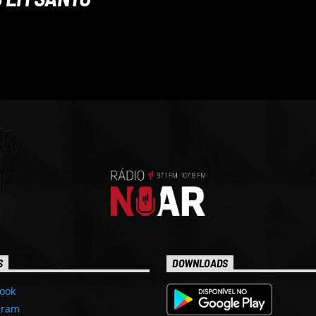
S
DOWNLOADS
ook
gram