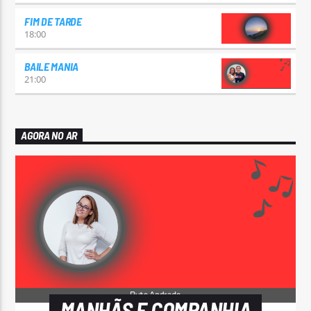
FIM DE TARDE
18:00
BAILE MANIA
21:00
AGORA NO AR
MANHÃS E COMPANHIA