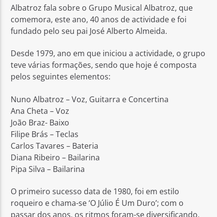
Albatroz fala sobre o Grupo Musical Albatroz, que
comemora, este ano, 40 anos de actividade e foi
fundado pelo seu pai José Alberto Almeida.
Desde 1979, ano em que iniciou a actividade, o grupo
teve várias formações, sendo que hoje é composta
Rádio No ar
pelos seguintes elementos:
Nuno Albatroz – Voz, Guitarra e Concertina
Ana Cheta – Voz
João Braz- Baixo
Filipe Brás – Teclas
Carlos Tavares – Bateria
Diana Ribeiro – Bailarina
Pipa Silva – Bailarina
O primeiro sucesso data de 1980, foi em estilo
roqueiro e chama-se ‘O Júlio É Um Duro’; com o
passar dos anos, os ritmos foram-se diversificando,