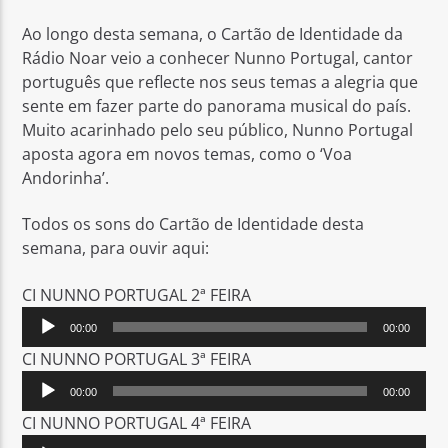
Ao longo desta semana, o Cartão de Identidade da
Rádio Noar veio a conhecer Nunno Portugal, cantor
português que reflecte nos seus temas a alegria que
sente em fazer parte do panorama musical do país.
Muito acarinhado pelo seu público, Nunno Portugal
Rádio No ar
aposta agora em novos temas, como o ‘Voa
Andorinha’.
Todos os sons do Cartão de Identidade desta
semana, para ouvir aqui:
CI NUNNO PORTUGAL 2ª FEIRA
Reprodutor
00:00
00:00
de
CI NUNNO PORTUGAL 3ª FEIRA
áudio
Reprodutor
00:00
00:00
de
CI NUNNO PORTUGAL 4ª FEIRA
áudio
Reprodutor