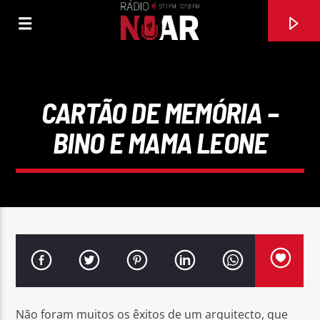
CARTÃO DE MEMÓRIA –
BINO E MAMA LEONE
FAIXA ATUAL
MEU CHEFINHO
BANDALUSA
Não foram muitos os êxitos de um arquitecto, que