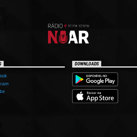
S
DOWNLOADS
ook
gram
be