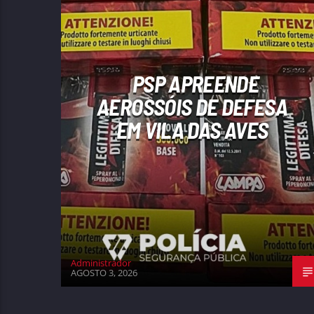
PSP APREENDE
AEROSSÓIS DE DEFESA
EM VILA DAS AVES
Administrador
AGOSTO 3, 2026