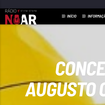
INÍCIO
INFORMAÇ
FAIXA ATUAL
ONTEM HOJE E AMANHÃ
JOSÉ CID
CONCE
AUGUSTO C