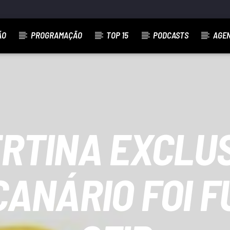
ÃO
PROGRAMAÇÃO
TOP 15
PODCASTS
AGE
RTINA EXCLUS
ANÁRIO FOI 