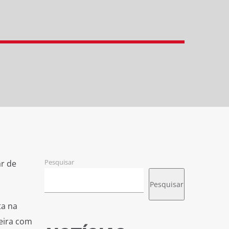
Pesquisar
ar de
Pesquisar
ta na
teira com