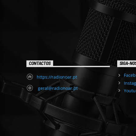
CONTACTOS
SIGA-NO
Faceb
https://radionoar.pt
Insta
geral@radionoar.pt
Youtu