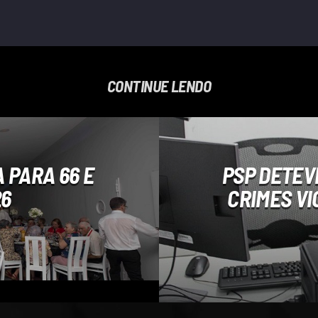
CONTINUE LENDO
 PARA 66 E
PSP DETEV
26
CRIMES VI