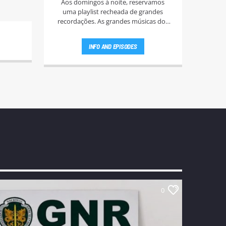
Aos domingos à noite, reservamos
uma playlist recheada de grandes
recordações. As grandes músicas dos
anos 60, 70, e 80.
INFO AND EPISODES
0