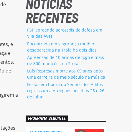
NOTÍCIAS
 de
RECENTES
PSP apreende aerossóis de defesa em
Vila das Aves
Encontrada em segurança mulher
tes, e
desaparecida na Trofa há dois dias
aça e
Apreensão de 10 armas de fogo e mais
lentos,
de 800 munições na Trofa
ão de
Luís Represas morre aos 69 anos após
uma carreira de meio século na música
Festas em honra do Senhor dos Aflitos
regressam a Ardegães nos dias 25 e 26
ingirem a
de julho
PROGRAMA SEGUINTE
stações