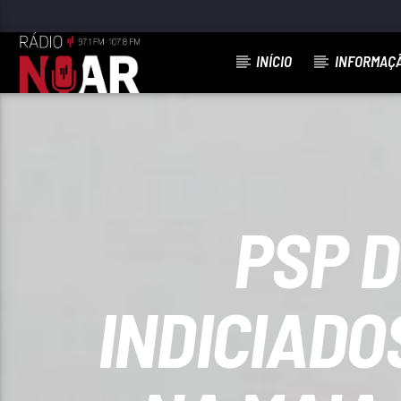
INÍCIO
INFORMAÇ
FAIXA ATUAL
MALDITO AMOR
ÁGATA
PSP D
INDICIADO