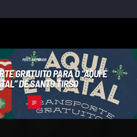
POST ANTERIOR
TE GRATUITO PARA O “AQUI É
TAL” DE SANTO TIRSO