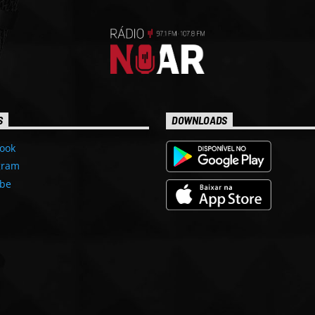
S
DOWNLOADS
ook
gram
be