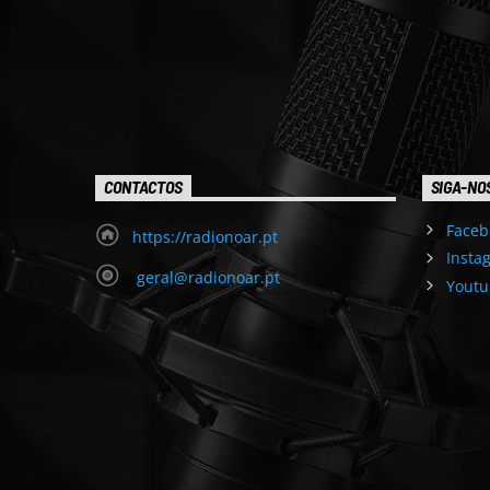
CONTACTOS
SIGA-NO
Faceb
https://radionoar.pt
Insta
geral@radionoar.pt
Youtu