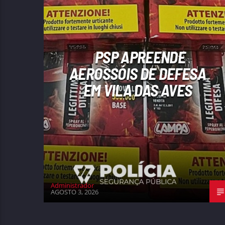
PSP APREENDE
AEROSSÓIS DE DEFESA
EM VILA DAS AVES
Administrador
AGOSTO 3, 2026