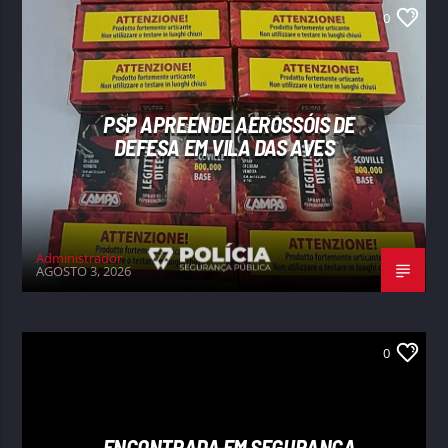
0
PSP APREENDE AEROSSÓIS DE
DEFESA EM VILA DAS AVES
Administrador
AGOSTO 3, 2026
0
ENCONTRADA EM SEGURANÇA