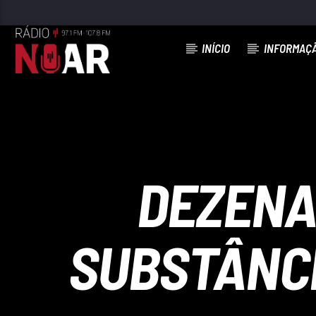
INÍCIO
INFORMAÇ
FAIXA ATUAL
QUERO SER FELIZ
DANYELA HENRIQUES
DEZENA
SUBSTÂNCI