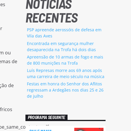
NOTÍCIAS
tes
RECENTES
r
PSP apreende aerossóis de defesa em
Vila das Aves
Encontrada em segurança mulher
desaparecida na Trofa há dois dias
um ou
Apreensão de 10 armas de fogo e mais
lemas de
de 800 munições na Trofa
Luís Represas morre aos 69 anos após
uma carreira de meio século na música
Festas em honra do Senhor dos Aflitos
ção de
regressam a Ardegães nos dias 25 e 26
de julho
fricos
PROGRAMA SEGUINTE
obe_same_contents.pdf