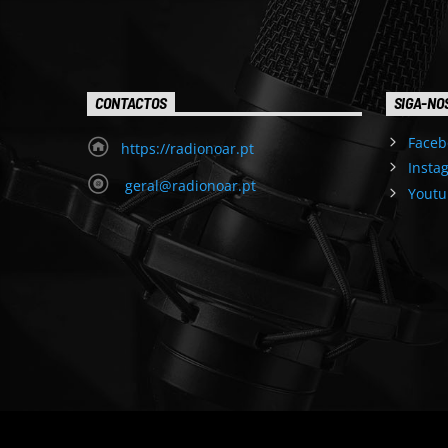
CONTACTOS
SIGA-NO
Faceb
https://radionoar.pt
Insta
geral@radionoar.pt
Youtu