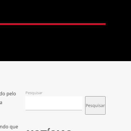
Pesquisar
do pelo
a
Pesquisar
ando que