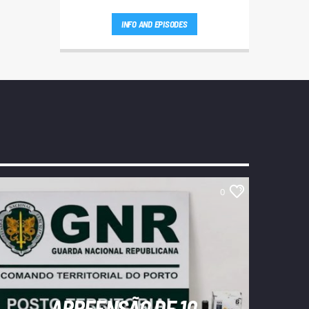
INFO AND EPISODES
0
APREENSÃO DE 10