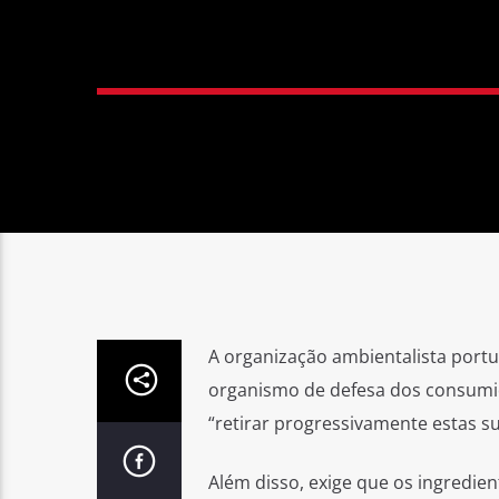
A organização ambientalista port
organismo de defesa dos consumid
“retirar progressivamente estas 
Além disso, exige que os ingredie