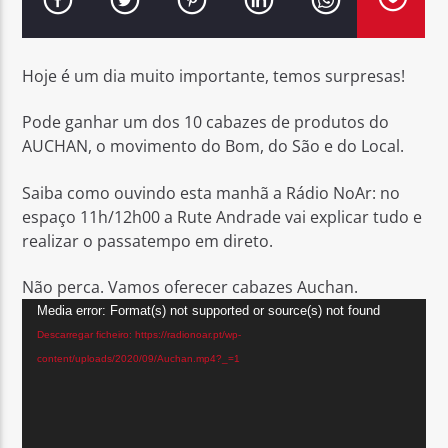
Hoje é um dia muito importante, temos surpresas!
Pode ganhar um dos 10 cabazes de produtos do
Rádio No ar
AUCHAN, o movimento do Bom, do São e do Local.
Saiba como ouvindo esta manhã a Rádio NoAr: no
espaço 11h/12h00 a Rute Andrade vai explicar tudo e
realizar o passatempo em direto.
Não perca. Vamos oferecer cabazes Auchan.
Reprodutor
Media error: Format(s) not supported or source(s) not found
de
Descarregar ficheiro: https://radionoar.pt/wp-
vídeo
content/uploads/2020/09/Auchan.mp4?_=1