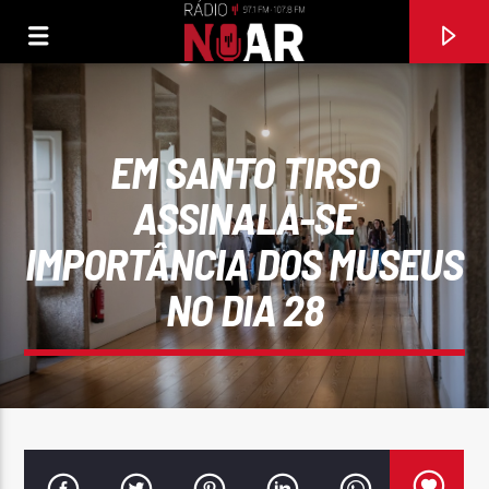
EM SANTO TIRSO
ASSINALA-SE
IMPORTÂNCIA DOS MUSEUS
NO DIA 28
FAIXA ATUAL
MULHER MANDONA
ALMA NOVA