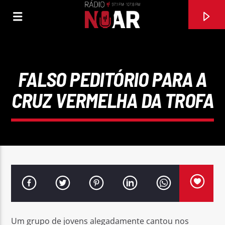
FALSO PEDITÓRIO PARA A
CRUZ VERMELHA DA TROFA
FAIXA ATUAL
E SEDE
4 MENS
Um grupo de jovens alegadamente cantou nos