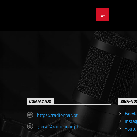
CONTACTOS
SIGA-NO
Faceb
https://radionoar.pt
Insta
geral@radionoar.pt
Youtu