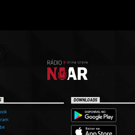
S
DOWNLOADS
ook
gram
be