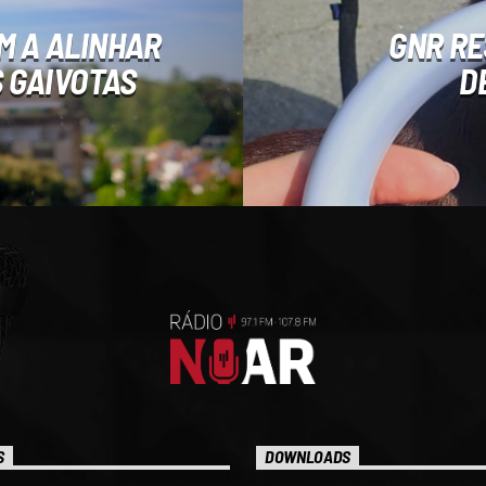
M A ALINHAR
GNR RE
 GAIVOTAS
D
S
DOWNLOADS