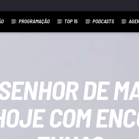
ÃO
PROGRAMAÇÃO
TOP 15
PODCASTS
AGE
 SENHOR DE M
HOJE COM ENC