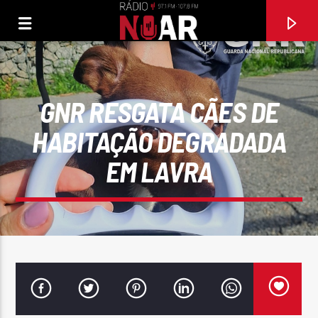
GNR RESGATA CÃES DE
HABITAÇÃO DEGRADADA
EM LAVRA
FAIXA ATUAL
97.1FM E 107.8 FM
RÁDIO NOAR