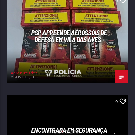
0
PSP APREENDE AEROSSÓIS DE
DEFESA EM VILA DAS AVES
Administrador
AGOSTO 3, 2026
0
ENCONTRADA EM SEGURANÇA