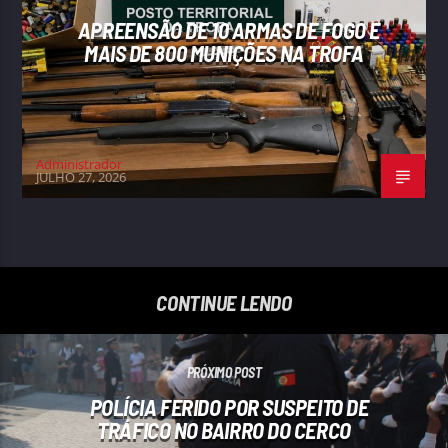
APREENSÃO DE 10 ARMAS DE FOGO E
MAIS DE 800 MUNIÇÕES NA TROFA
Administrador
JULHO 27, 2026
CONTINUE LENDO
PRÓXIMO POST
POLÍCIA FERIDO POR SUSPEITO DE
TRÁFICO NO BAIRRO DO CERCO