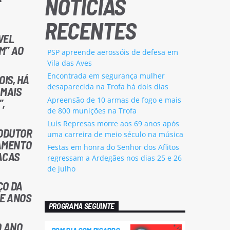
NOTÍCIAS
RECENTES
VEL
M” AO
PSP apreende aerossóis de defesa em
Vila das Aves
Encontrada em segurança mulher
OIS, HÁ
desaparecida na Trofa há dois dias
 MAIS
Apreensão de 10 armas de fogo e mais
,
de 800 munições na Trofa
Luís Represas morre aos 69 anos após
RODUTOR
uma carreira de meio século na música
PAMENTO
Festas em honra do Senhor dos Aflitos
ACAS
regressam a Ardegães nos dias 25 e 26
de julho
ÇO DA
DE ANOS
PROGRAMA SEGUINTE
O ANO