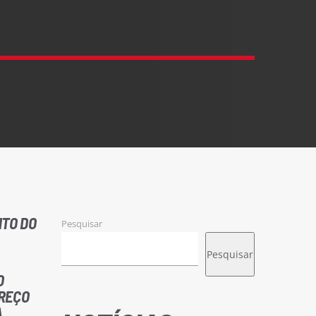
NTO DO
Pesquisar
Pesquisar
O
PREÇO
À