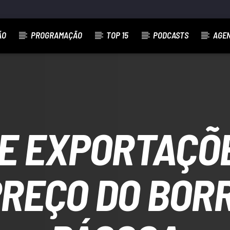
ÃO
PROGRAMAÇÃO
TOP 15
PODCASTS
AGE
E EXPORTAÇÕ
PREÇO DO BOR