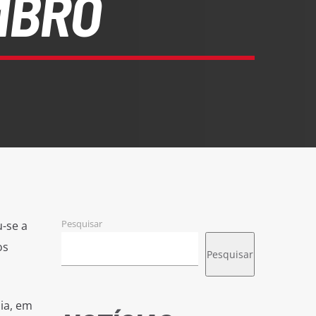
MBRO
Pesquisar
-se a
os
Pesquisar
ia, em