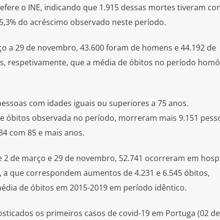
efere o INE, indicando que 1.915 dessas mortes tiveram c
95,3% do acréscimo observado neste período.
rço a 29 de novembro, 43.600 foram de homens e 44.192 de
os, respetivamente, que a média de óbitos no período hom
essoas com idades iguais ou superiores a 75 anos.
 óbitos observada no período, morreram mais 9.151 pes
834 com 85 e mais anos.
re 2 de março e 29 de novembro, 52.741 ocorreram em hospi
r, a que correspondem aumentos de 4.231 e 6.545 óbitos,
édia de óbitos em 2015-2019 em período idêntico.
sticados os primeiros casos de covid-19 em Portuga (02 d