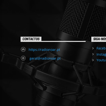
CONTACTOS
SIGA-NO
Faceb
https://radionoar.pt
Insta
geral@radionoar.pt
Youtu