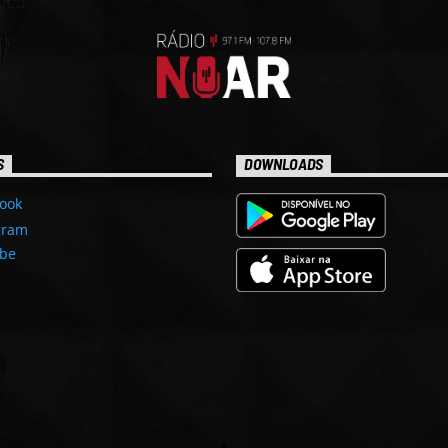
S
DOWNLOADS
ook
gram
be