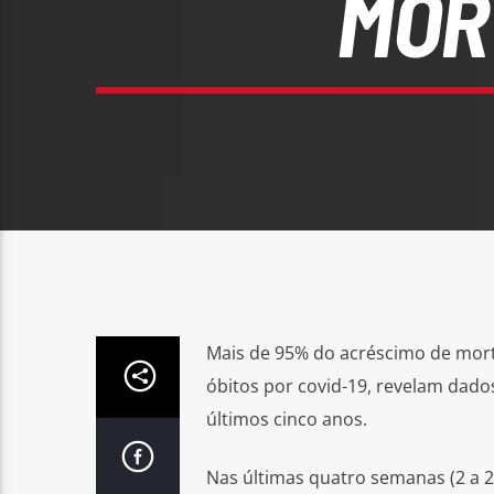
MOR
Mais de 95% do acréscimo de mort
óbitos por covid-19, revelam dado
últimos cinco anos.
Nas últimas quatro semanas (2 a 