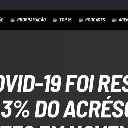
ÃO
PROGRAMAÇÃO
TOP 15
PODCASTS
AGE
OVID-19 FOI R
,3% DO ACRÉS