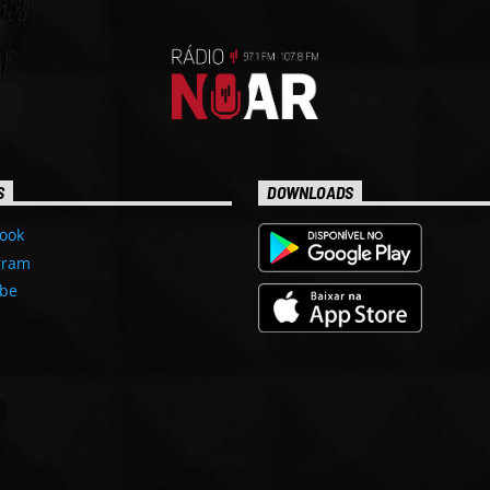
S
DOWNLOADS
ook
gram
be