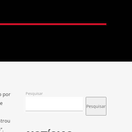
Pesquisar
o por
de
Pesquisar
strou
”.