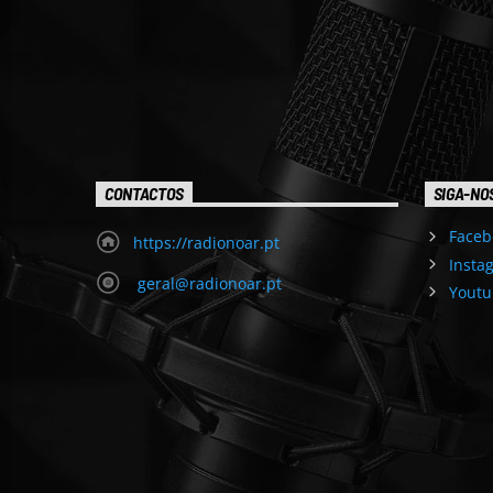
CONTACTOS
SIGA-NO
Faceb
https://radionoar.pt
Insta
geral@radionoar.pt
Youtu