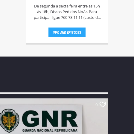
De segunda a sexta feira entre as 15h
às 18h, Discos Pedidos NoAr. Para
participar ligue 760 78 11 11 (custo da
chamada - 0,60€ + IVA), e aguarde que a
Rute Andrade ou a Bi Silva entrem em
INFO AND EPISODES
contato.
0