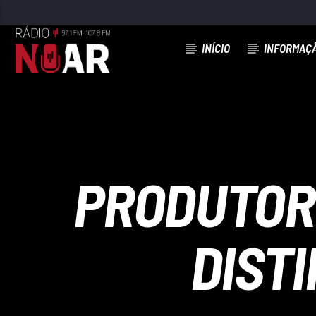
INÍCIO
INFORMAÇ
FAIXA ATUAL
RECORDAR É VIVER
VICTOR ESPADINHA
PRODUTOR 
DIST