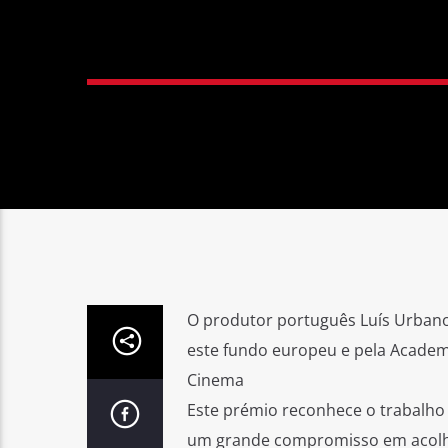
O produtor português Luís Urbano
este fundo europeu e pela Academ
Cinema
Este prémio reconhece o trabalho
um grande compromisso em acolhe