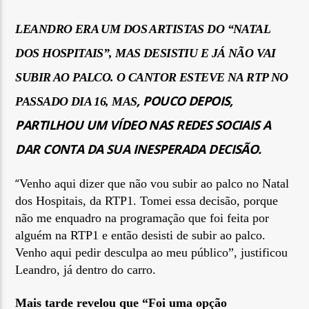
LEANDRO ERA UM DOS ARTISTAS DO “NATAL
DOS HOSPITAIS”, MAS DESISTIU E JÁ NÃO VAI
SUBIR AO PALCO. O CANTOR ESTEVE NA RTP NO
Rádio No ar
, POUCO DEPOIS,
PASSADO DIA 16, MAS
PARTILHOU UM VÍDEO NAS REDES SOCIAIS A
DAR CONTA DA SUA INESPERADA DECISÃO.
“
Venho aqui dizer que não vou subir ao palco no Natal
dos Hospitais, da RTP1. Tomei essa decisão, porque
não me enquadro na programação que foi feita por
alguém na RTP1 e então desisti de subir ao palco.
Venho aqui pedir desculpa ao meu público”, justificou
Leandro, já dentro do carro.
Mais ta
r
de revelou que
“
F
oi uma opção