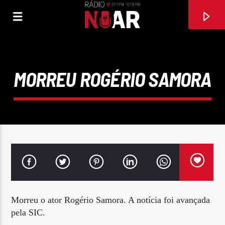
MORREU ROGÉRIO SAMORA
FAIXA ATUAL
Morreu o ator Rogério Samora. A notícia foi avançada
97.1FM E 107.8 FM
pela SIC.
RÁDIO NOAR