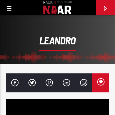
LEANDRO
FAIXA ATUAL
97.1FM E 107.8 FM
RÁDIO NOAR