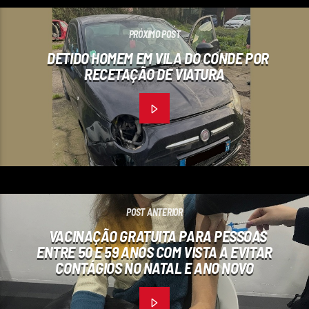
PRÓXIMO POST
DETIDO HOMEM EM VILA DO CONDE POR
RECETAÇÃO DE VIATURA
POST ANTERIOR
VACINAÇÃO GRATUITA PARA PESSOAS
ENTRE 50 E 59 ANOS COM VISTA A EVITAR
CONTÁGIOS NO NATAL E ANO NOVO