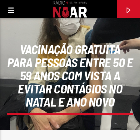
VACINAÇÃO GRATUITA
PARA PESSOAS ENTRE 50 E
59 ANOS COM VISTA A
EVITAR CONTÁGIOS NO
NATAL E ANO NOVO
FAIXA ATUAL
AMOR ADOLESCENTE
CONJUNTO MUSICAL INICIADORES