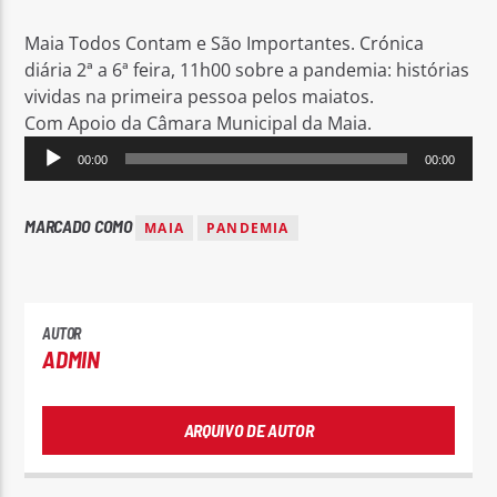
Maia Todos Contam e São Importantes. Crónica
diária 2ª a 6ª feira, 11h00 sobre a pandemia: histórias
vividas na primeira pessoa pelos maiatos.
Com Apoio da Câmara Municipal da Maia.
Reprodutor
Rádio No ar
00:00
00:00
de
áudio
MARCADO COMO
MAIA
PANDEMIA
AUTOR
ADMIN
ARQUIVO DE AUTOR