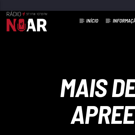
INÍCIO
INFORMAÇ
FAIXA ATUAL
TU ME DEIXAS LOUCO
JOSÉ MALHOA
MAIS DE
APREE