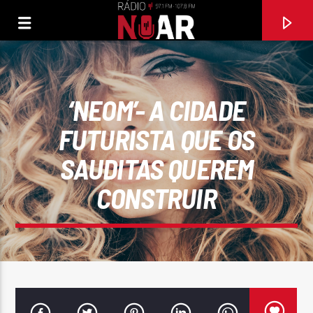
‘NEOM’- A CIDADE
FUTURISTA QUE OS
SAUDITAS QUEREM
CONSTRUIR
FAIXA ATUAL
EU FICO LOUCO
MIGUEL AZEVEDO