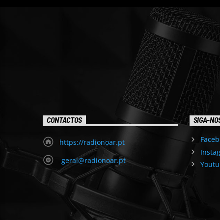
CONTACTOS
SIGA-NO
Faceb
https://radionoar.pt
Insta
geral@radionoar.pt
Youtu