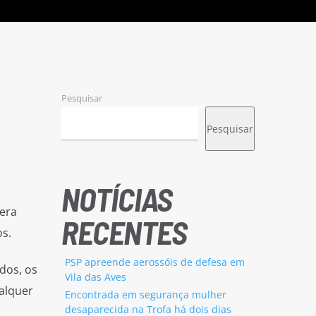
Pesquisar
Pesquisar
NOTÍCIAS
era
RECENTES
s.
PSP apreende aerossóis de defesa em
dos, os
Vila das Aves
alquer
Encontrada em segurança mulher
desaparecida na Trofa há dois dias