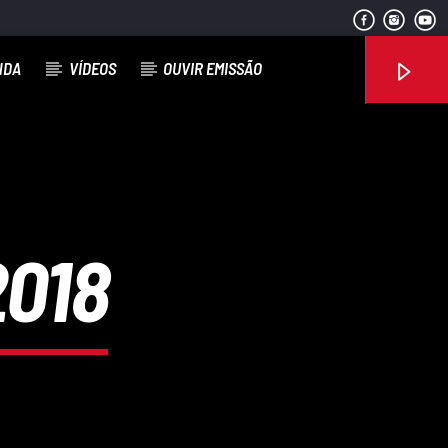
NDA
VÍDEOS
OUVIR EMISSÃO
Rádio No ar
2018