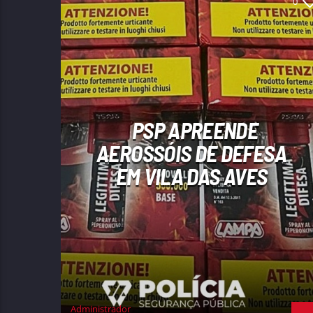
0
PSP APREENDE
AEROSSÓIS DE DEFESA
EM VILA DAS AVES
Administrador