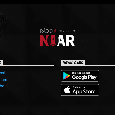
S
DOWNLOADS
ook
gram
be