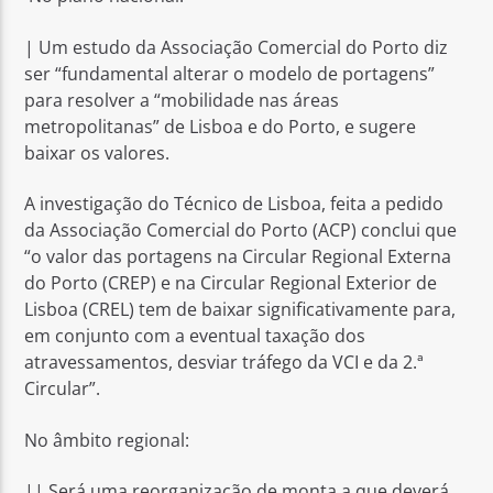
| Um estudo da Associação Comercial do Porto diz
ser “fundamental alterar o modelo de portagens”
para resolver a “mobilidade nas áreas
metropolitanas” de Lisboa e do Porto, e sugere
baixar os valores.
Rádio No ar
A investigação do Técnico de Lisboa, feita a pedido
da Associação Comercial do Porto (ACP) conclui que
“o valor das portagens na Circular Regional Externa
do Porto (CREP) e na Circular Regional Exterior de
Lisboa (CREL) tem de baixar significativamente para,
em conjunto com a eventual taxação dos
atravessamentos, desviar tráfego da VCI e da 2.ª
Circular”.
No âmbito regional:
|| Será uma reorganização de monta a que deverá