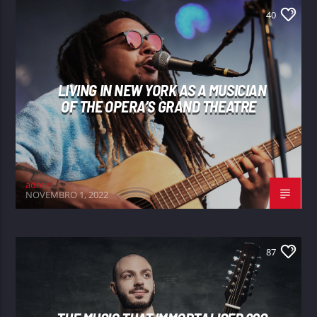
40
LIVING IN NEW YORK AS A MUSICIAN
OF THE OPERA’S GRAND THEATRE
admin
NOVEMBRO 1, 2022
87