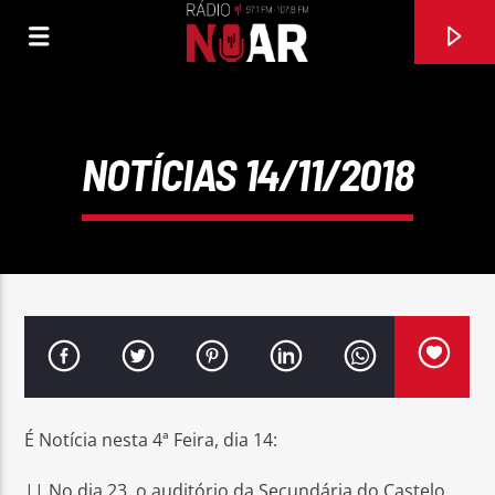
NOTÍCIAS 14/11/2018
FAIXA ATUAL
É Notícia nesta 4ª Feira, dia 14:
SE EU SOUBESSE (FEAT TONY CARREIRA)
DAVID CARREIRA
|| No dia 23, o auditório da Secundária do Castelo