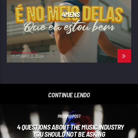
4MENS
Administrador
OUTUBRO 2, 2024
CONTINUE LENDO
PRÓXIMO POST
4 QUESTIONS ABOUT THE MUSIC INDUSTRY
YOU SHOULD NOT BE ASKING