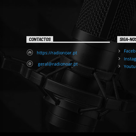
CONTACTOS
SIGA-NO
Faceb
https://radionoar.pt
Insta
geral@radionoar.pt
Youtu