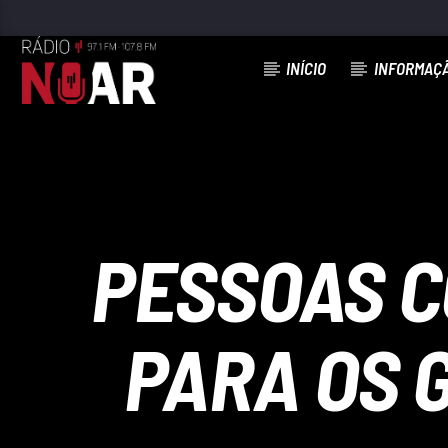
INÍCIO
INFORMAÇ
FAIXA ATUAL
97.1FM E 107.8 FM
RÁDIO NOAR
PESSOAS C
PARA OS 