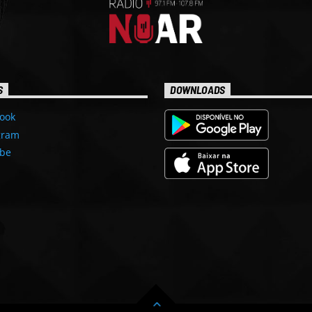
S
DOWNLOADS
ook
gram
be