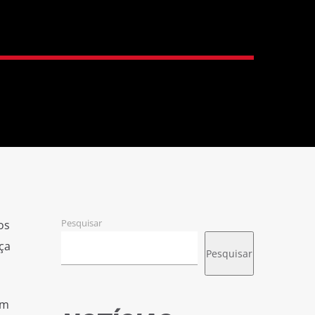
Pesquisar
os
ça
Pesquisar
em