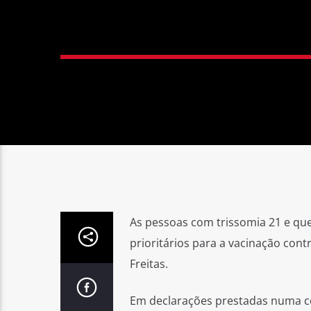
As pessoas com trissomia 21 e que
prioritários para a vacinação cont
Freitas.
Em declarações prestadas numa co