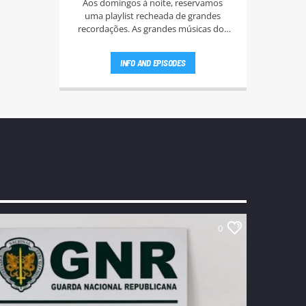
Aos domingos à noite, reservamos
uma playlist recheada de grandes
recordações. As grandes músicas dos
anos 60, 70, e 80.
INFO AND EPISODES
0