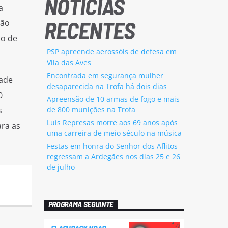
NOTÍCIAS
a
RECENTES
são
io de
PSP apreende aerossóis de defesa em
Vila das Aves
Encontrada em segurança mulher
dade
desaparecida na Trofa há dois dias
0
Apreensão de 10 armas de fogo e mais
de 800 munições na Trofa
s
Luís Represas morre aos 69 anos após
ara as
uma carreira de meio século na música
Festas em honra do Senhor dos Aflitos
regressam a Ardegães nos dias 25 e 26
de julho
PROGRAMA SEGUINTE